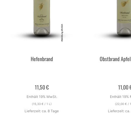
Hefenbrand
Obstbrand Apfel
11,50
€
11,00
Enthält 19% MwSt.
Enthält 19%
(
15,33
€
/ 1 L)
(
22,00
€
/ 1
Lieferzeit: ca. 8 Tage
Lieferzeit: ca