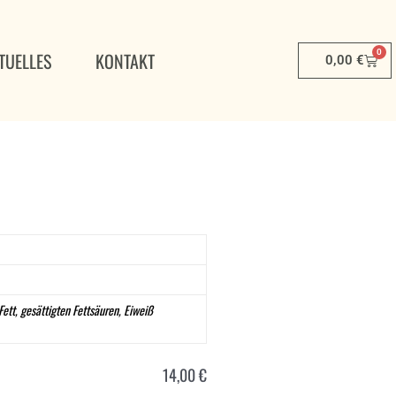
0
TUELLES
KONTAKT
Ware
0,00
€
ett, gesättigten Fettsäuren, Eiweiß
14,00
€