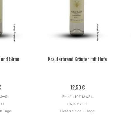
 und Birne
Kräuterbrand Kräuter mit Hefe
€
12,50
€
 MwSt.
Enthält 19% MwSt.
 L)
(
25,00
€
/ 1 L)
. 8 Tage
Lieferzeit: ca. 8 Tage