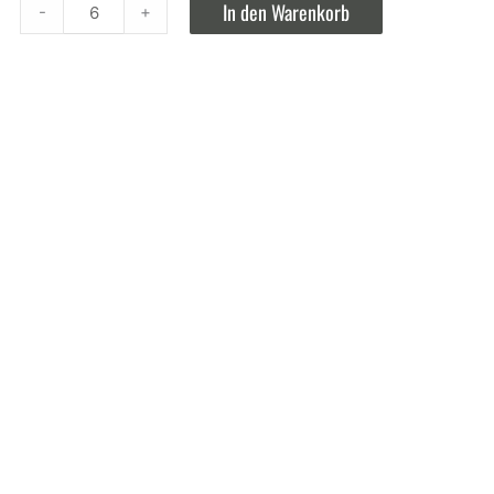
Williams
In den Warenkorb
-
+
Christ
Birne
quantity