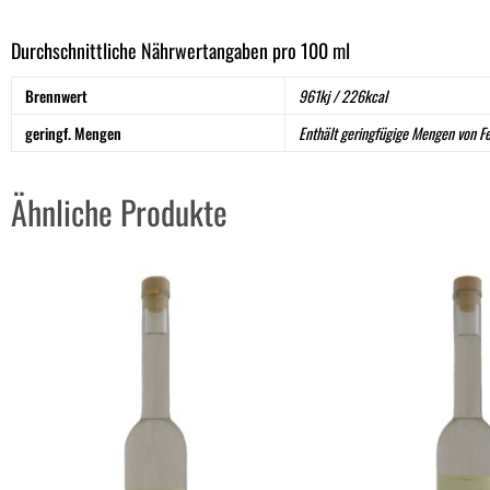
Durchschnittliche Nährwertangaben pro 100 ml
Brennwert
961kj / 226kcal
geringf. Mengen
Enthält geringfügige Mengen von Fet
Ähnliche Produkte
Hefenbrand
Ob
quantity
Ap
un
Bi
qua