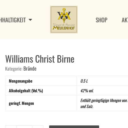
HHALTIGKEIT
SHOP
AK
Williams Christ Birne
Brände
Kategorie:
Mengenangabe
0.5 L
Alkoholgehalt (Vol.%)
42% vol.
Enthält geringfügige Mengen von F
geringf. Mengen
und Salz.