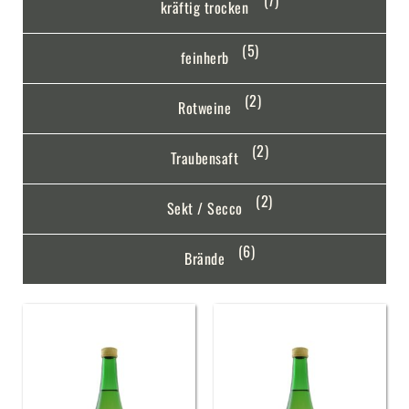
(7)
kräftig trocken
(5)
feinherb
(2)
Rotweine
(2)
Traubensaft
(2)
Sekt / Secco
(6)
Brände
Traubensaft
Traubensaft
quantity
rot
quantity