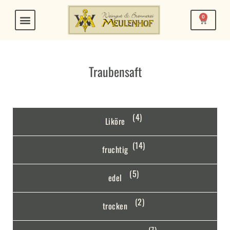
Zum
Inhalt
0
Warenko
springen
Traubensaft
(4)
Liköre
(14)
fruchtig
(5)
edel
(2)
trocken